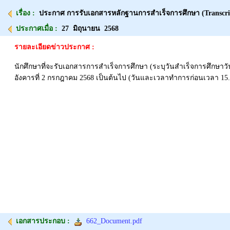
เรื่อง :
ประกาศ การรับเอกสารหลักฐานการสำเร็จการศึกษา (Transcript)
ประกาศเมื่อ :
27 มิถุนายน 2568
รายละเอียดข่าวประกาศ :
นักศึกษาที่จะรับเอกสารการสำเร็จการศึกษา (ระบุวันสำเร็จการศึกษาวัน
อังคารที่ 2 กรกฎาคม 2568 เป็นต้นไป (วันและเวลาทำการก่อนเวลา 15.
เอกสารประกอบ :
662_Document.pdf