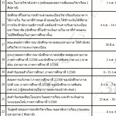
15
สอน ในรายวิชาดังกล่าว (หลังหมดเขตการเพิ่มถอนวิชาเรียน 1
1 ก.ค. 
สัปดาห์)
นักศึกษาที่ไม่สามารถชำระค่าลงทะเบียนวิชาเรียนกับธนาคาร
ได้ภายใน วันเวลาที่กำหนด ด้วยเหตุใดๆ ให้ชำระเงินได้ที่ฝ่าย
16
การเงิน สำนักงานอธิการบดี แต่ต้องชำระค่าปรับตามระเบียบ
4 ก.ค. - 14 
มหาวิทยาลัย (นักศึกษาที่ไม่ชำระเงินภายในเวลาที่กำหนดจะ
ไม่มีสิทธิ์สอบในภาคการศึกษานั้น)
คณะส่งผลการพิจารณานักศึกษาขาดสอบปลายภาค ให้สำนักส่ง
17
30 มิ.ย.
เสริมวิชาการและงานทะเบียน
ประกาศผลการพิจารณานักศึกษาภาคปกติขาดสอบปลายภาค
18
ภาคการศึกษาที่ 2/2568 และนักศึกษาภาคพิเศษ (กศ.บป.) ขาด
2 ก.ค. 
สอบ ปลายภาค ภาคการศึกษาที่ 3/2568
19
ส่งคำร้องขอสำเร็จการศึกษา ภาคการศึกษาที่ 1/2569
6 - 31 ก.ค
ส่งผลการแก้เกรด I ภาคการศึกษาที่ 2/2568 ของนักศึกษาภาค
20
ปกติ และ ภาคการศึกษาที่ 3/2568 ของนักศึกษาภาคพิเศษ
8 ก.ค. - 7 ต
(กศ.บป.) (ผู้สอนส่งผ่านวิชาการคณะก่อนนำส่ง สนส.)
ส่งคำร้องขอเทียบโอน/ยกเว้นผลการเรียน และชำระเงินผ่าน
21
25 พ.ค. - 30 
ระบบออนไลน์ ภาคการศึกษาที่ 1/2569
วันสุดท้ายของการยกเลิกวิชาเรียน /ขอลาพักการเรียน (ก่อนสอบ
22
4 ก.ย. 
ปลายภาค 2 สัปดาห์)